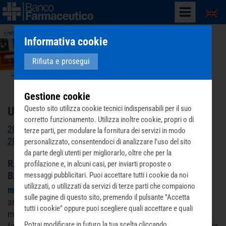
English
Informativa cookie
Rifiuta e prosegui
Gestione cookie
Questo sito utilizza cookie tecnici indispensabili per il suo
Ultime notizie - 2014 - Pagina 8
corretto funzionamento. Utilizza inoltre cookie, propri o di
2026
2025
2024
2023
2022
2021
2020
2019
2018
terze parti, per modulare la fornitura dei servizi in modo
2017
2016
2015
2013
2012
personalizzato, consentendoci di analizzare l'uso del sito
da parte degli utenti per migliorarlo, oltre che per la
RACCOLTA FARMACI: MOBILITATO ANCHE GESU’
profilazione e, in alcuni casi, per inviarti proposte o
BAMBINO
messaggi pubblicitari. Puoi accettare tutti i cookie da noi
utilizzati, o utilizzati da servizi di terze parti che compaiono
martedì 14 gennaio 2014
La storia di un bambino di 6
sulle pagine di questo sito, premendo il pulsante "Accetta
anni, che scrive la letterina di Natale chiedendo in dono
tutti i cookie" oppure puoi scegliere quali accettare e quali
medicine. Ma non per sé. E la mamma si rivolge al
rifiutare premendo il pulsante "Personalizza scelta cookie".
Potrai modificare in futuro la tua scelta cliccando