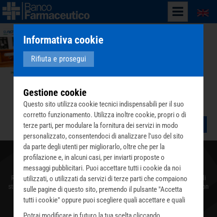
English
Informativa cookie
Rifiuta e prosegui
Gestione cookie
Questo sito utilizza cookie tecnici indispensabili per il suo
corretto funzionamento. Utilizza inoltre cookie, propri o di
terze parti, per modulare la fornitura dei servizi in modo
personalizzato, consentendoci di analizzare l'uso del sito
da parte degli utenti per migliorarlo, oltre che per la
profilazione e, in alcuni casi, per inviarti proposte o
Chi siamo
messaggi pubblicitari. Puoi accettare tutti i cookie da noi
Recuperiamo farmaci da donatori e aziende e li distribuiamo a migliaia di
utilizzati, o utilizzati da servizi di terze parti che compaiono
strutture caritative che quotidianamente assistono persone povere che non
sulle pagine di questo sito, premendo il pulsante "Accetta
possono permettersi l’acquisto di medicinali.
tutti i cookie" oppure puoi scegliere quali accettare e quali
rifiutare premendo il pulsante "Personalizza scelta cookie".
Seguici sui social
Potrai modificare in futuro la tua scelta cliccando