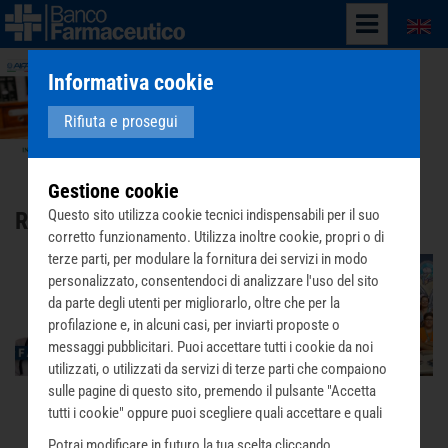
English
Informativa cookie
Rifiuta e prosegui
Gestione cookie
Questo sito utilizza cookie tecnici indispensabili per il suo
Raccolta Fondi
corretto funzionamento. Utilizza inoltre cookie, propri o di
terze parti, per modulare la fornitura dei servizi in modo
personalizzato, consentendoci di analizzare l'uso del sito
da parte degli utenti per migliorarlo, oltre che per la
profilazione e, in alcuni casi, per inviarti proposte o
messaggi pubblicitari. Puoi accettare tutti i cookie da noi
utilizzati, o utilizzati da servizi di terze parti che compaiono
sulle pagine di questo sito, premendo il pulsante "Accetta
tutti i cookie" oppure puoi scegliere quali accettare e quali
rifiutare premendo il pulsante "Personalizza scelta cookie".
Potrai modificare in futuro la tua scelta cliccando