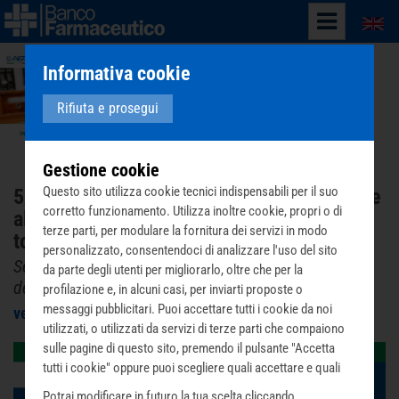
English
Informativa cookie
Rifiuta e prosegui
Gestione cookie
Questo sito utilizza cookie tecnici indispensabili per il suo
5X1000 A BANCO FARMACEUTICO - Grazie
corretto funzionamento. Utilizza inoltre cookie, propri o di
alla tua firma, possiamo consegnare: 258
terze parti, per modulare la fornitura dei servizi in modo
tonnellate di farmaci
personalizzato, consentendoci di analizzare l'uso del sito
Servono almeno 92.813 euro perché tutto arrivi a
da parte degli utenti per migliorarlo, oltre che per la
destinazione
profilazione e, in alcuni casi, per inviarti proposte o
messaggi pubblicitari. Puoi accettare tutti i cookie da noi
venerdì 14 marzo 2025
utilizzati, o utilizzati da servizi di terze parti che compaiono
sulle pagine di questo sito, premendo il pulsante "Accetta
tutti i cookie" oppure puoi scegliere quali accettare e quali
rifiutare premendo il pulsante "Personalizza scelta cookie".
Potrai modificare in futuro la tua scelta cliccando