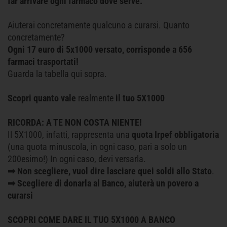
far arrivare ogni farmaco dove serve.
Aiuterai concretamente qualcuno a curarsi. Quanto
concretamente?
Ogni 17 euro di 5x1000 versato, corrisponde a 656
farmaci trasportati!
Guarda la tabella qui sopra.
Scopri quanto vale
realmente
il tuo 5X1000
RICORDA: A TE NON COSTA NIENTE!
Il 5X1000, infatti, rappresenta una
quota Irpef obbligatoria
(una quota minuscola, in ogni caso, pari a solo un
200esimo!) In ogni caso, devi versarla.
➡
Non scegliere, vuol dire lasciare quei soldi allo Stato
.
➡
Scegliere di donarla al Banco, aiuterà un povero a
curarsi
SCOPRI COME DARE IL TUO 5X1000 A BANCO