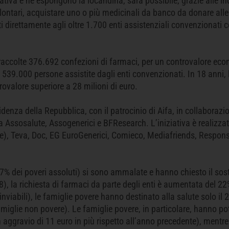
iativa e ne espongono la locandina, sarà possibile, grazie alle in
olontari, acquistare uno o più medicinali da banco da donare all
 direttamente agli oltre 1.700 enti assistenziali convenzionati c
raccolte 376.692 confezioni di farmaci, per un controvalore ec
 539.000 persone assistite dagli enti convenzionati. In 18 anni,
ovalore superiore a 28 milioni di euro.
idenza della Repubblica, con il patrocinio di Aifa, in collaboraz
 Assosalute, Assogenerici e BFResearch. L’iniziativa è realizzat
le), Teva, Doc, EG EuroGenerici, Comieco, Mediafriends, Respons
0,7% dei poveri assoluti) si sono ammalate e hanno chiesto il so
8), la richiesta di farmaci da parte degli enti è aumentata del 2
nviabili), le famiglie povere hanno destinato alla salute solo il 
famiglie non povere). Le famiglie povere, in particolare, hanno po
aggravio di 11 euro in più rispetto all’anno precedente), mentre 