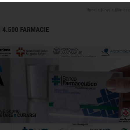
Home
News
Ultime no
N 4.500 FARMACIE