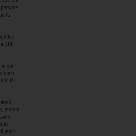
dicazioni
e persone
on la
onomico
 la GRF
ione con
a con il
abilità
stegno
2%, mentre
2,54%
tuto
il resto