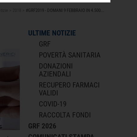
tizie
2018
#GRF2019 - DOMANI 9 FEBBRAIO IN 4.500
...
ULTIME NOTIZIE
GRF
POVERTÀ SANITARIA
DONAZIONI
AZIENDALI
RECUPERO FARMACI
VALIDI
COVID-19
RACCOLTA FONDI
GRF 2026
COMUNICATI STAMPA