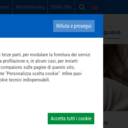
nitori
Whistleblowing
DONA ORA
English
Carità in opera contro la povertà sanitaria
Rifiuta e prosegui
terze parti, per modulare la fornitura dei servizi
profilazione e, in alcuni casi, per inviarti
che compaiono sulle pagine di questo sito,
nte "Personalizza scelta cookie". Infine puoi
kie tecnici indispensabili.
Accetta tutti i cookie