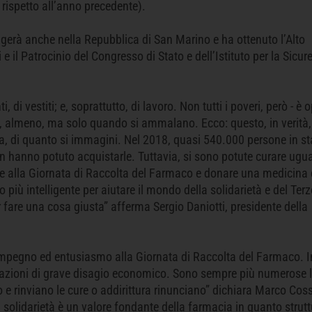
 rispetto all’anno precedente).
gerà anche nella Repubblica di San Marino e ha ottenuto l’Alto
e il Patrocinio del Congresso di Stato e dell’Istituto per la Sicur
, di vestiti; e, soprattutto, di lavoro. Non tutti i poveri, però - è 
 almeno, ma solo quando si ammalano. Ecco: questo, in verità,
, di quanto si immagini. Nel 2018, quasi 540.000 persone in st
 hanno potuto acquistarle. Tuttavia, si sono potute curare ugu
ipare alla Giornata di Raccolta del Farmaco e donare una medicina
o più intelligente per aiutare il mondo della solidarietà e del Terz
er fare una cosa giusta” afferma Sergio Daniotti, presidente della
mpegno ed entusiasmo alla Giornata di Raccolta del Farmaco. I
uazioni di grave disagio economico. Sono sempre più numerose 
 rinviano le cure o addirittura rinunciano” dichiara Marco Coss
 solidarietà è un valore fondante della farmacia in quanto strut