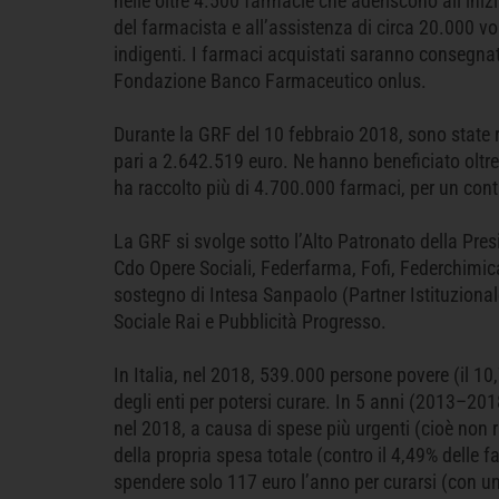
nelle oltre 4.500 farmacie che aderiscono all’iniz
del farmacista e all’assistenza di circa 20.000 v
indigenti. I farmaci acquistati saranno consegnati
Fondazione Banco Farmaceutico onlus.
Durante la GRF del 10 febbraio 2018, sono state 
pari a 2.642.519 euro. Ne hanno beneficiato oltre
ha raccolto più di 4.700.000 farmaci, per un contr
La GRF si svolge sotto l’Alto Patronato della Pres
Cdo Opere Sociali, Federfarma, Fofi, Federchimica
sostegno di Intesa Sanpaolo (Partner Istituziona
Sociale Rai e Pubblicità Progresso.
In Italia, nel 2018, 539.000 persone povere (il 1
degli enti per potersi curare. In 5 anni (2013–201
nel 2018, a causa di spese più urgenti (cioè non ri
della propria spesa totale (contro il 4,49% delle 
spendere solo 117 euro l’anno per curarsi (con un 