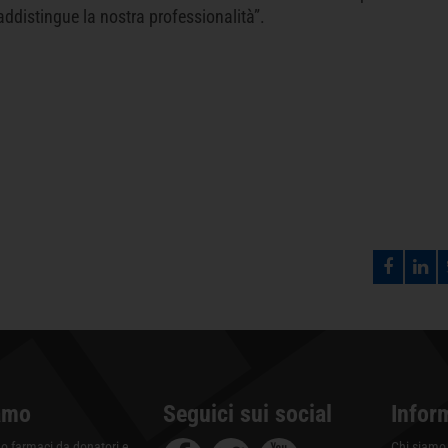
raddistingue la nostra professionalità”.
amo
Seguici sui social
Infor
 farmaci da donatori e
Chi siamo