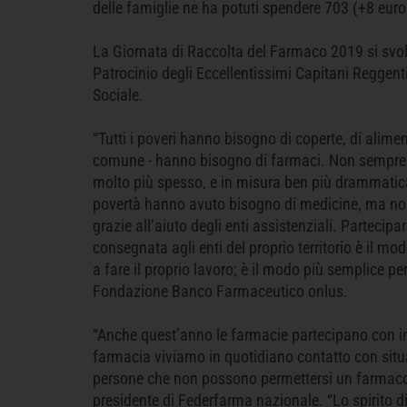
delle famiglie ne ha potuti spendere 703 (+8 euro
La Giornata di Raccolta del Farmaco 2019 si svol
Patrocinio degli Eccellentissimi Capitani Reggenti 
Sociale.
“Tutti i poveri hanno bisogno di coperte, di alimenti
comune - hanno bisogno di farmaci. Non sempre,
molto più spesso, e in misura ben più drammatica
povertà hanno avuto bisogno di medicine, ma non
grazie all’aiuto degli enti assistenziali. Partec
consegnata agli enti del proprio territorio è il mod
a fare il proprio lavoro; è il modo più semplice p
Fondazione Banco Farmaceutico onlus.
“Anche quest’anno le farmacie partecipano con i
farmacia viviamo in quotidiano contatto con sit
persone che non possono permettersi un farmaco e
presidente di Federfarma nazionale. “Lo spirito di