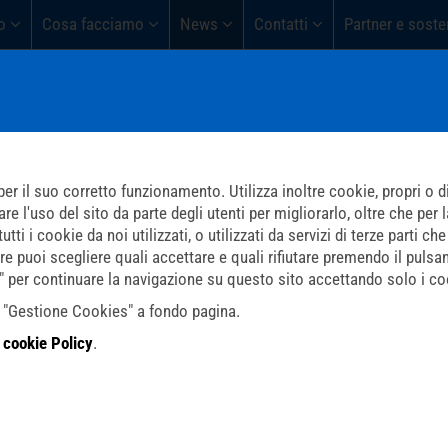
o
Cosa facciamo
News
Contatti
Partner e soste
er il suo corretto funzionamento. Utilizza inoltre cookie, propri o di 
l'uso del sito da parte degli utenti per migliorarlo, oltre che per la 
ti i cookie da noi utilizzati, o utilizzati da servizi di terze parti 
re puoi scegliere quali accettare e quali rifiutare premendo il pulsa
i" per continuare la navigazione su questo sito accettando solo i coo
do "Gestione Cookies" a fondo pagina.
a
cookie Policy
.