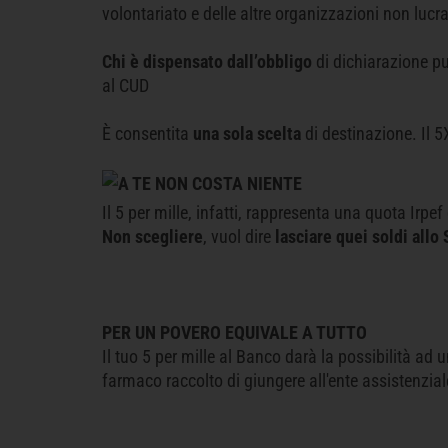
volontariato e delle altre organizzazioni non lucrat
Chi è dispensato dall’obbligo
di dichiarazione pu
al CUD
È consentita
una sola scelta
di destinazione. Il
A TE NON COSTA NIENTE
Il 5 per mille, infatti, rappresenta una quota Irpe
Non scegliere
, vuol dire
lasciare quei soldi allo 
PER UN POVERO EQUIVALE A TUTTO
Il tuo 5 per mille al Banco darà la possibilità a
farmaco raccolto di giungere all'ente assistenzial