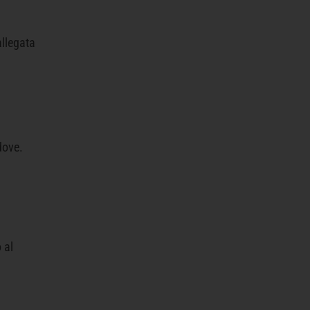
allegata
dove.
 al