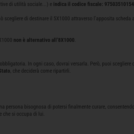
ive di utilità sociale...) e
indica il codice fiscale: 97503510154
ò scegliere di destinare il 5X1000 attraverso l’apposita scheda 
 5X1000
non è alternativo all’8X1000
.
f obbligatoria. In ogni caso, dovrai versarla. Però, puoi scegliere 
Stato
, che deciderà come ripartirli.
d una persona bisognosa di potersi finalmente curare, consentendo
e che si occupa di lui.