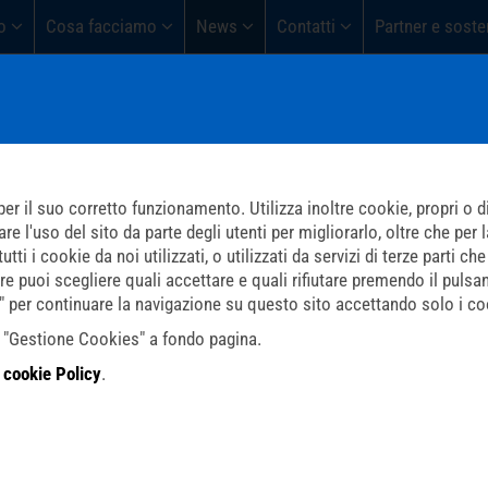
o
Cosa facciamo
News
Contatti
Partner e soste
er il suo corretto funzionamento. Utilizza inoltre cookie, propri o di 
l'uso del sito da parte degli utenti per migliorarlo, oltre che per la 
ti i cookie da noi utilizzati, o utilizzati da servizi di terze parti 
re puoi scegliere quali accettare e quali rifiutare premendo il pulsa
i" per continuare la navigazione su questo sito accettando solo i coo
do "Gestione Cookies" a fondo pagina.
a
cookie Policy
.