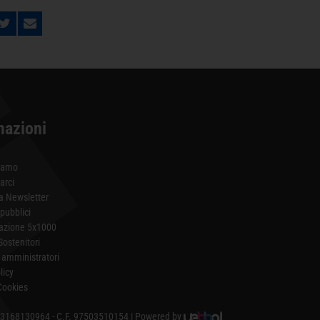
mazioni
iamo
arci
lla Newsletter
 pubblici
azione 5x1000
Sostenitori
amministratori
licy
Cookies
 13168130964 - C.F. 97503510154 | Powered by