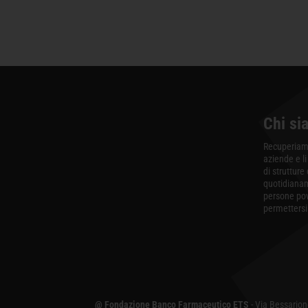
Chi si
Recuperiamo
aziende e li
di strutture
quotidiana
persone po
permettersi 
@ Fondazione Banco Farmaceutico ETS
- Via Bessarion