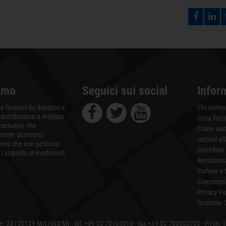
amo
Seguici sui social
Infor
 farmaci da donatori e
Chi siamo
 distribuiamo a migliaia
Cosa facc
 caritative che
Come aiut
mente assistono
Iscriviti a
vere che non possono
Contributi
l’acquisto di medicinali.
Rendicont
Partner e 
Compensi 
Privacy Po
Gestione 
e, 25 | 20139 MILANO MI - tel:
+39 02 70104315
- fax +39 02 700503735 - P.IVA: