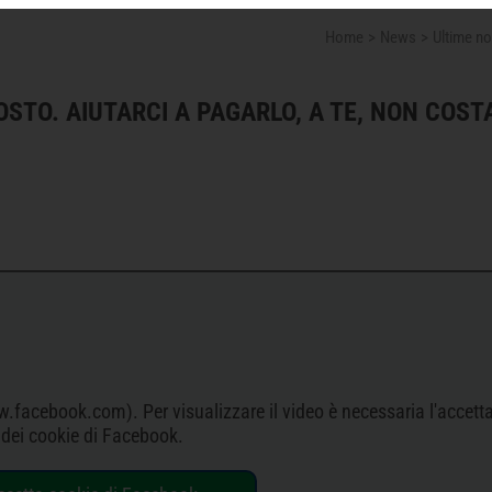
Home
News
Ultime no
STO. AIUTARCI A PAGARLO, A TE, NON COST
w.facebook.com). Per visualizzare il video è necessaria l'accett
dei cookie di Facebook.