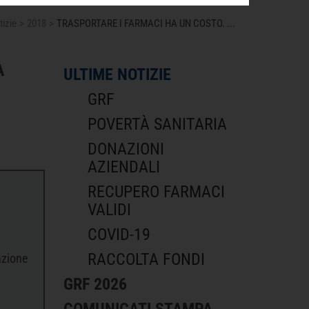
tizie
2018
TRASPORTARE I FARMACI HA UN COSTO.
...
A
ULTIME NOTIZIE
GRF
POVERTÀ SANITARIA
DONAZIONI
AZIENDALI
RECUPERO FARMACI
VALIDI
COVID-19
RACCOLTA FONDI
azione
GRF 2026
COMUNICATI STAMPA