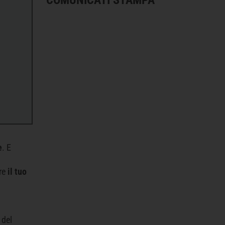
e
. E
are
il tuo
 del