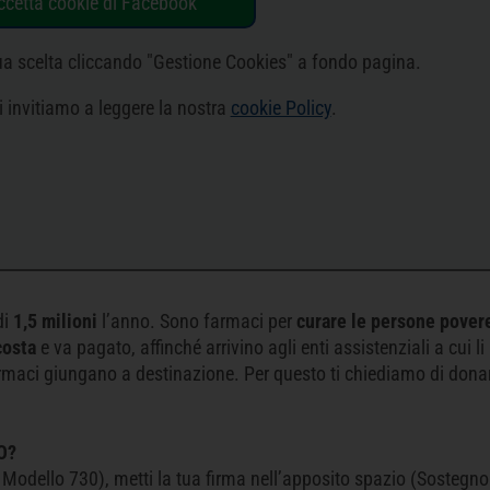
ccetta cookie di Facebook
tua scelta cliccando "Gestione Cookies" a fondo pagina.
i invitiamo a leggere la nostra
cookie Policy
.
di
1,5 milioni
l’anno. Sono farmaci per
curare le persone pover
costa
e va pagato, affinché arrivino agli enti assistenziali a cui li
rmaci giungano a destinazione. Per questo ti chiediamo di don
O?
, Modello 730), metti la tua firma nell’apposito spazio (Sostegno