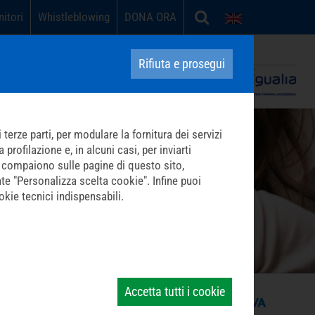
nitori
Whistleblowing
DONA ORA
English
Carità in opera contro la povertà sanitaria
Rifiuta e prosegui
terze parti, per modulare la fornitura dei servizi
profilazione e, in alcuni casi, per inviarti
che compaiono sulle pagine di questo sito,
nte "Personalizza scelta cookie". Infine puoi
kie tecnici indispensabili.
Accetta tutti i cookie