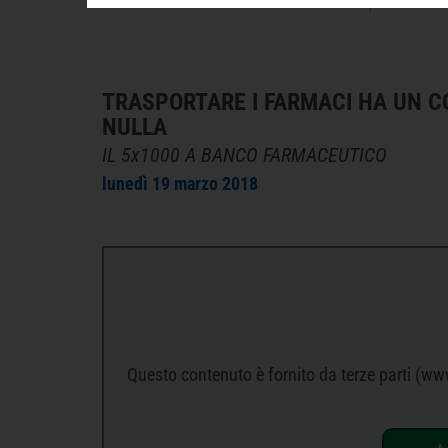
TRASPORTARE I FARMACI HA UN CO
NULLA
IL 5x1000 A BANCO FARMACEUTICO
lunedì 19 marzo 2018
Questo contenuto è fornito da terze parti (ww