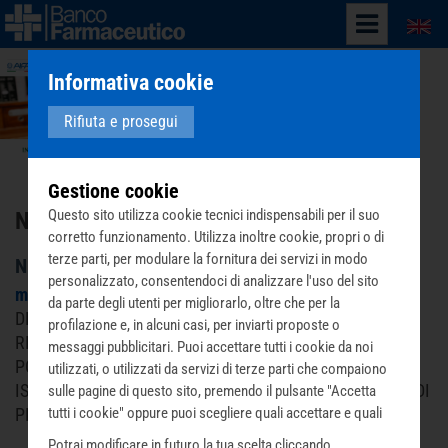
English
Informativa cookie
Rifiuta e prosegui
Gestione cookie
Questo sito utilizza cookie tecnici indispensabili per il suo
NEWSLETTER - 2014
corretto funzionamento. Utilizza inoltre cookie, propri o di
terze parti, per modulare la fornitura dei servizi in modo
NEWSLETTER | LUGLIO2013
personalizzato, consentendoci di analizzare l'uso del sito
mercoledì 23 aprile 2014
MEETING2013: I TESTIMONI
da parte degli utenti per migliorarlo, oltre che per la
DELLE OPERE RACCONTANO MEETING2013: VIENI A
profilazione e, in alcuni casi, per inviarti proposte o
RIMINI E DONA I FARMACI VALIDI CHE NON USI PIU' LA
messaggi pubblicitari. Puoi accettare tutti i cookie da noi
POVERTA' SANITARIA PROTAGONISTA AL MEETING2013
utilizzati, o utilizzati da servizi di terze parti che compaiono
ISTAT: IN ITALIA QUASI 10MILIONI DI POVERI 60 SECONDI
sulle pagine di questo sito, premendo il pulsante "Accetta
PER IL BANCO FARMACEUTICO
tutti i cookie" oppure puoi scegliere quali accettare e quali
rifiutare premendo il pulsante "Personalizza scelta cookie".
Potrai modificare in futuro la tua scelta cliccando