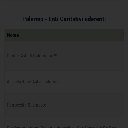
Palermo - Enti Caritativi aderenti
Nome
T
Centro Astalli Palermo APS
09
Associazione Agiscipalermo
Parrocchia S. Ernesto
09