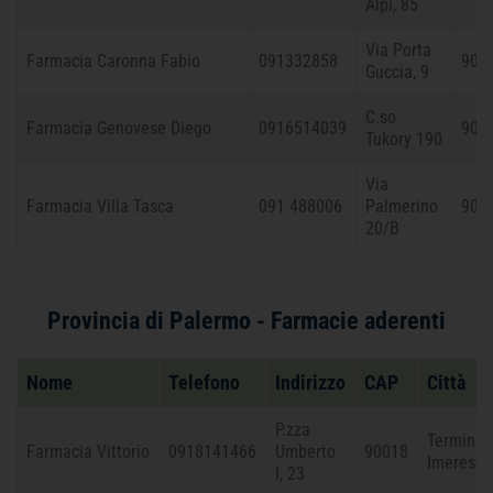
Alpi, 85
Via Porta
Farmacia Caronna Fabio
091332858
901
Guccia, 9
C.so
Farmacia Genovese Diego
0916514039
901
Tukory 190
Via
Farmacia Villa Tasca
091 488006
Palmerino
901
20/B
Provincia di Palermo - Farmacie aderenti
Nome
Telefono
Indirizzo
CAP
Città
P.zza
Termini
Farmacia Vittorio
0918141466
Umberto
90018
Imerese
I, 23