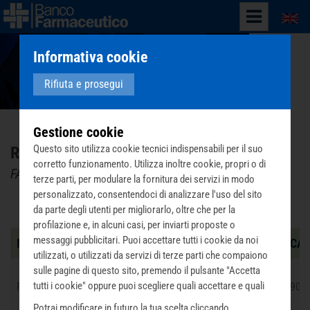
English
Informativa cookie
Rifiuta e prosegui
Gestione cookie
Questo sito utilizza cookie tecnici indispensabili per il suo
Recupero farmaci validi Palermo
corretto funzionamento. Utilizza inoltre cookie, propri o di
FARMACIE ed ENTI CARITATIVI ADERENTI
terze parti, per modulare la fornitura dei servizi in modo
personalizzato, consentendoci di analizzare l'uso del sito
Palermo - Farmacie aderenti
da parte degli utenti per migliorarlo, oltre che per la
profilazione e, in alcuni casi, per inviarti proposte o
messaggi pubblicitari. Puoi accettare tutti i cookie da noi
Nome
Telefono
Indirizzo
CA
utilizzati, o utilizzati da servizi di terze parti che compaiono
sulle pagine di questo sito, premendo il pulsante "Accetta
Via A.
tutti i cookie" oppure puoi scegliere quali accettare e quali
Farmacia Amari
0916828374
Poliziano,
901
42
rifiutare premendo il pulsante "Personalizza scelta cookie".
Potrai modificare in futuro la tua scelta cliccando