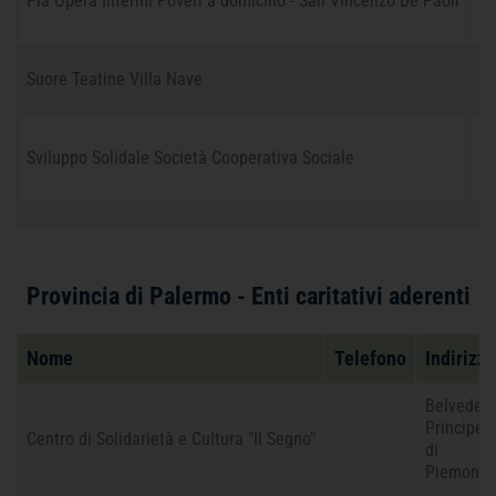
Pia Opera Infermi Poveri a domicilio - San Vincenzo De Paoli
09
Suore Teatine Villa Nave
09
09
Sviluppo Solidale Società Cooperativa Sociale
66
Provincia di Palermo - Enti caritativi aderenti
Nome
Telefono
Indirizzo
Belveder
Principe
Centro di Solidarietà e Cultura "Il Segno"
di
Piemonte