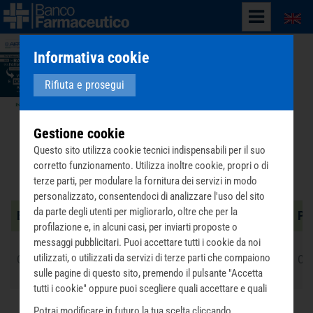
English
Informativa cookie
Rifiuta e prosegui
Gestione cookie
Questo sito utilizza cookie tecnici indispensabili per il suo
Enti assistenziali operanti a Cremona e
corretto funzionamento. Utilizza inoltre cookie, propri o di
provincia
terze parti, per modulare la fornitura dei servizi in modo
personalizzato, consentendoci di analizzare l'uso del sito
da parte degli utenti per migliorarlo, oltre che per la
Ente assistenziale
Città
Pr
profilazione e, in alcuni casi, per inviarti proposte o
messaggi pubblicitari. Puoi accettare tutti i cookie da noi
utilizzati, o utilizzati da servizi di terze parti che compaiono
CARITAS DIOCESI CREMA FONDAZIONE A. MADEO
CREMA
CR
sulle pagine di questo sito, premendo il pulsante "Accetta
tutti i cookie" oppure puoi scegliere quali accettare e quali
rifiutare premendo il pulsante "Personalizza scelta cookie".
Potrai modificare in futuro la tua scelta cliccando