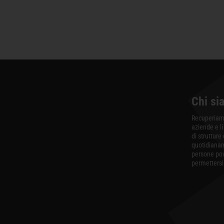
Chi si
Recuperiamo
aziende e li
di strutture
quotidiana
persone po
permettersi 