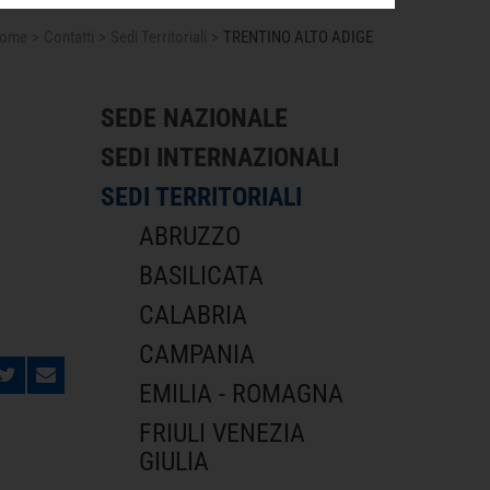
ome
Contatti
Sedi Territoriali
TRENTINO ALTO ADIGE
SEDE NAZIONALE
SEDI INTERNAZIONALI
SEDI TERRITORIALI
ABRUZZO
BASILICATA
CALABRIA
CAMPANIA
EMILIA - ROMAGNA
FRIULI VENEZIA
GIULIA