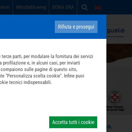
nitori
Whistleblowing
DONA ORA
English
Carità in opera contro la povertà sanitaria
Rifiuta e prosegui
terze parti, per modulare la fornitura dei servizi
profilazione e, in alcuni casi, per inviarti
che compaiono sulle pagine di questo sito,
nte "Personalizza scelta cookie". Infine puoi
kie tecnici indispensabili.
Accetta tutti i cookie