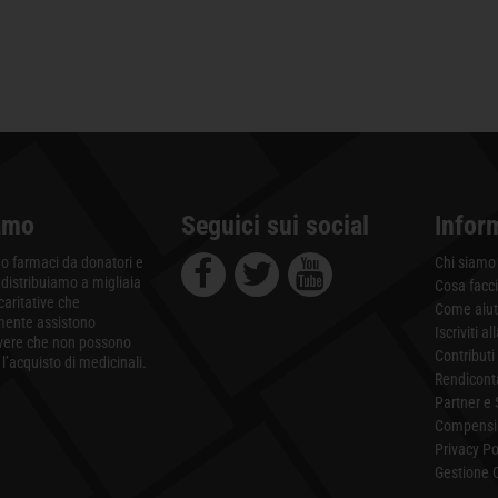
amo
Seguici sui social
Infor
 farmaci da donatori e
Chi siamo
 distribuiamo a migliaia
Cosa facc
 caritative che
Come aiut
mente assistono
Iscriviti a
vere che non possono
Contributi
l’acquisto di medicinali.
Rendicont
Partner e 
Compensi 
Privacy Po
Gestione 