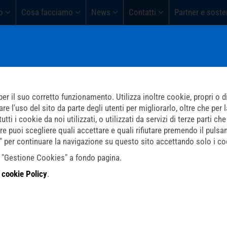
o
Cosa facciamo
News
Contatti
Partner e soste
er il suo corretto funzionamento. Utilizza inoltre cookie, propri o di 
l'uso del sito da parte degli utenti per migliorarlo, oltre che per la 
ti i cookie da noi utilizzati, o utilizzati da servizi di terze parti 
re puoi scegliere quali accettare e quali rifiutare premendo il pulsa
i" per continuare la navigazione su questo sito accettando solo i coo
do "Gestione Cookies" a fondo pagina.
a
cookie Policy
.