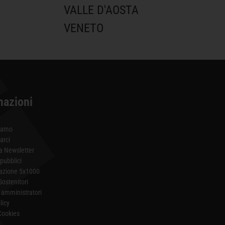
VALLE D'AOSTA
VENETO
mazioni
iamo
arci
lla Newsletter
 pubblici
azione 5x1000
Sostenitori
amministratori
licy
Cookies