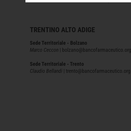
TRENTINO ALTO ADIGE
Sede Territoriale - Bolzano
Marco Ceccon
| bolzano@bancofarmaceutico.or
Sede Territoriale - Trento
Claudio Bellandi
| trento@bancofarmaceutico.org