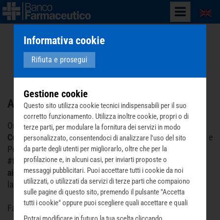
English
Informativa cookie
Rifiuta e prosegui
Gestione cookie
Aiutaci a curare chi si è ammalato
Questo sito utilizza cookie tecnici indispensabili per il suo
corretto funzionamento. Utilizza inoltre cookie, propri o di
Ora l’emergenza è
prendersi cura
di chi ha
contratto
il
terze parti, per modulare la fornitura dei servizi in modo
Coronavirus
, soprattutto dei casi più gravi. Cdo, Medicina e
personalizzato, consentendoci di analizzare l'uso del sito
Persona e
Banco Farmaceutico
, nell’ambito del progetto
da parte degli utenti per migliorarlo, oltre che per la
profilazione e, in alcuni casi, per inviarti proposte o
#fareInsieme
, hanno lanciato una
raccolta fondi
per
messaggi pubblicitari. Puoi accettare tutti i cookie da noi
aiutare medici
e
infermieri
fare il proprio essenziale
utilizzati, o utilizzati da servizi di terze parti che compaiono
lavoro.
sulle pagine di questo sito, premendo il pulsante "Accetta
tutti i cookie" oppure puoi scegliere quali accettare e quali
Fai una donazione.
Falla subito.
rifiutare premendo il pulsante "Personalizza scelta cookie".
Potrai modificare in futuro la tua scelta cliccando