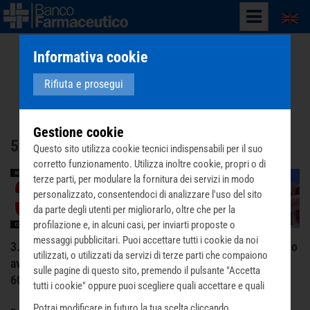
English
Informativa cookie
Rifiuta e prosegui
Gestione cookie
5x1000
Questo sito utilizza cookie tecnici indispensabili per il suo
corretto funzionamento. Utilizza inoltre cookie, propri o di
terze parti, per modulare la fornitura dei servizi in modo
personalizzato, consentendoci di analizzare l'uso del sito
da parte degli utenti per migliorarlo, oltre che per la
profilazione e, in alcuni casi, per inviarti proposte o
messaggi pubblicitari. Puoi accettare tutti i cookie da noi
3.336.576 sono le confezioni di farmaci di cui quest’anno
utilizzati, o utilizzati da servizi di terze parti che compaiono
avranno bisogno i 1576 enti caritatevoli che assistono
sulle pagine di questo sito, premendo il pulsante "Accetta
600.000 poveri.
tutti i cookie" oppure puoi scegliere quali accettare e quali
rifiutare premendo il pulsante "Personalizza scelta cookie".
Potrai modificare in futuro la tua scelta cliccando