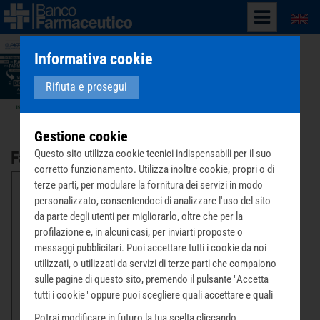
English
Informativa cookie
Rifiuta e prosegui
Gestione cookie
Questo sito utilizza cookie tecnici indispensabili per il suo
Farmacie RFV
corretto funzionamento. Utilizza inoltre cookie, propri o di
terze parti, per modulare la fornitura dei servizi in modo
personalizzato, consentendoci di analizzare l'uso del sito
da parte degli utenti per migliorarlo, oltre che per la
profilazione e, in alcuni casi, per inviarti proposte o
Questo contenuto è fornito da terze parti
messaggi pubblicitari. Puoi accettare tutti i cookie da noi
(www.google.com). Per visualizzare la mappa è
utilizzati, o utilizzati da servizi di terze parti che compaiono
necessaria l'accettazione dei cookie di Google.
sulle pagine di questo sito, premendo il pulsante "Accetta
tutti i cookie" oppure puoi scegliere quali accettare e quali
Accetta cookie di Google
rifiutare premendo il pulsante "Personalizza scelta cookie".
Potrai modificare in futuro la tua scelta cliccando