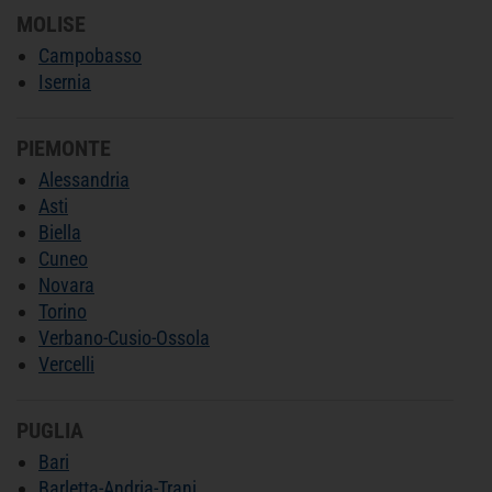
MOLISE
Campobasso
Isernia
PIEMONTE
Alessandria
Asti
Biella
Cuneo
Novara
Torino
Verbano-Cusio-Ossola
Vercelli
PUGLIA
Bari
Barletta-Andria-Trani