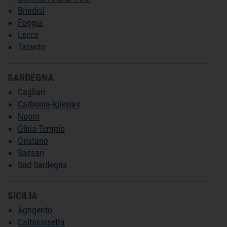
Brindisi
Foggia
Lecce
Taranto
SARDEGNA
Cagliari
Carbonia-Iglesias
Nuoro
Olbia-Tempio
Oristano
Sassari
Sud Sardegna
SICILIA
Agrigento
Caltanissetta