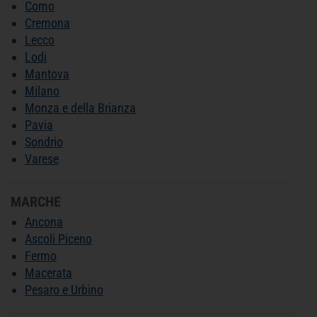
Como
Cremona
Lecco
Lodi
Mantova
Milano
Monza e della Brianza
Pavia
Sondrio
Varese
MARCHE
Ancona
Ascoli Piceno
Fermo
Macerata
Pesaro e Urbino