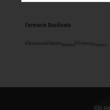
Farmacie Basilicata
Matera
Potenza
Chi si