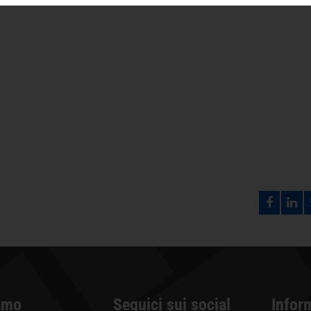
amo
Seguici sui social
Infor