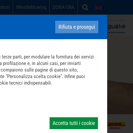
nitori
Whistleblowing
DONA ORA
English
Carità in opera contro la povertà sanitaria
Rifiuta e prosegui
terze parti, per modulare la fornitura dei servizi
profilazione e, in alcuni casi, per inviarti
che compaiono sulle pagine di questo sito,
nte "Personalizza scelta cookie". Infine puoi
kie tecnici indispensabili.
Accetta tutti i cookie