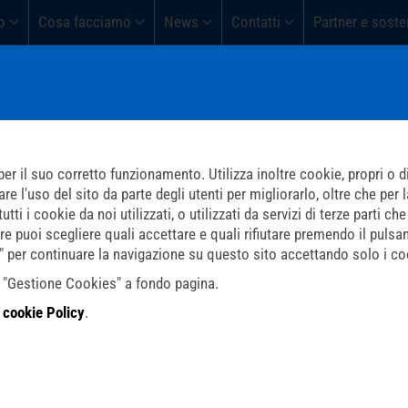
o
Cosa facciamo
News
Contatti
Partner e soste
er il suo corretto funzionamento. Utilizza inoltre cookie, propri o di 
l'uso del sito da parte degli utenti per migliorarlo, oltre che per la 
ti i cookie da noi utilizzati, o utilizzati da servizi di terze parti 
re puoi scegliere quali accettare e quali rifiutare premendo il pulsa
i" per continuare la navigazione su questo sito accettando solo i coo
do "Gestione Cookies" a fondo pagina.
a
cookie Policy
.