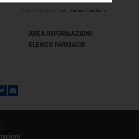
Home
BF e le farmacie
Farmacie Basilicata
AREA INFORMAZIONI
ELENCO FARMACIE
mazioni