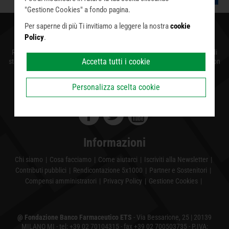
Infine puoi decidere di premere il pulsante "Rifiuta e
"Gestione Cookies" a fondo pagina.
prosegui" per continuare la navigazione su questo sito
Per saperne di più Ti invitiamo a leggere la nostra
cookie
accettando solo i cookie tecnici indispensabili.
Chi siamo
Policy
.
Recuperiamo farmaci da donatori e aziende e li distribuiamo a migliaia di
Accetta tutti i cookie
strutture caritative che quotidianamente assistono persone povere che non
possono permettersi l’acquisto di medicinali.
Personalizza scelta cookie
Seguici sui social
Informazioni
Chi siamo
Cosa facciamo
Come aiutarci
Iscriviti alla Newsletter
Contributi pubblici
Rendicontazione 5x1000
Partner e Sostenitori
Compensi amministratori
Privacy Policy
Gestione Cookies
@ Fondazione Banco Farmaceutico ETS
- Via Bessarione, 25 | 20139
MILANO MI - tel:
+39 02 70104315
- fax +39 02 700503735 - P.IVA: